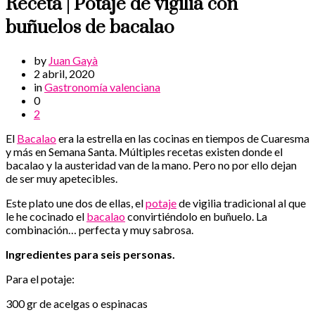
Receta | Potaje de vigilia con
buñuelos de bacalao
by
Juan Gayà
2 abril, 2020
in
Gastronomía valenciana
0
2
El
Bacalao
era la estrella en las cocinas en tiempos de Cuaresma
y más en Semana Santa. Múltiples recetas existen donde el
bacalao y la austeridad van de la mano. Pero no por ello dejan
de ser muy apetecibles.
Este plato une dos de ellas, el
potaje
de vigilia tradicional al que
le he cocinado el
bacalao
convirtiéndolo en buñuelo. La
combinación… perfecta y muy sabrosa.
Ingredientes para seis personas.
Para el potaje:
300 gr de acelgas o espinacas