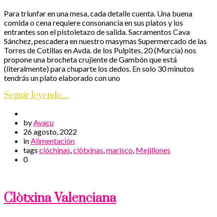
Para triunfar en una mesa, cada detalle cuenta. Una buena
comida o cena requiere consonancia en sus platos y los
entrantes son el pistoletazo de salida. Sacramentos Cava
Sánchez, pescadera en nuestro masymas Supermercado de las
Torres de Cotillas en Avda. de los Pulpites, 20 (Murcia) nos
propone una brocheta crujiente de Gambón que está
(literalmente) para chuparte los dedos. En solo 30 minutos
tendrás un plato elaborado con uno
Seguir leyendo…
by
Avacu
26 agosto, 2022
in
Alimentación
tags
clóchinas
,
clòtxinas
,
marisco
,
Mejillones
0
Clòtxina Valenciana