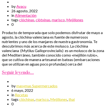
by
Avacu
26 agosto, 2022
in
Alimentación
tags
clóchinas
,
clòtxinas
,
marisco
,
Mejillones
0
Producto de temporada que solo podemos disfrutar de mayo a
agosto, la clóchina valenciana es fuente de numerosos
nutrientes y uno de los manjares de nuestra gastronomía. Te
descubrimos más acerca de este molusco. La clóchina
valenciana (Mytilus Galloprovincialis) es un molusco de la zona
del Mediterráneo, también conocido como «mejillón rubio»,
que se cultiva de manera artesanal en bateas (embarcaciones
que se utilizan en aguas poco profundas) cerca del
Seguir leyendo…
by
masymas Supermercados
6 mayo, 2022
in
Recetas
tags
clóchinas
,
marisco
,
Mejillones
,
thai
0