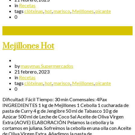
in
Recetas
tags
clòtxinas
,
hot
,
marisco
,
Mejillones
,
picante
0
Mejillones Hot
by
masymas Supermercados
21 febrero, 2023
in
Recetas
tags
clòtxinas
,
hot
,
marisco
,
Mejillones
,
picante
0
Dificultad: Fácil Tiempo: 30 min Comensales: 4Pax
INGREDIENTES 1 kg de Mejillones 1 Cebolla 1 cucharada de
pasta de Curry 4 g de Jengibre 50 ml de Tabasco 10 g de
Azúcar 500 ml de Leche de Coco Sal Aceite de Oliva Virgen
Extra (AOVE) ELABORACIÓN Pelamos la cebolla y la
cortamos en juliana. Sofreímos la cebolla en una olla con Aceite
de Oliva Virgen Extra. Añadimos la pasta de