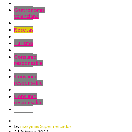
Gastronomía
valenciana
Recetas
Turismo
Consumo
responsable
Consumo
responsable
Consumo
responsable
by
masymas Supermercados
21 febrero, 2023