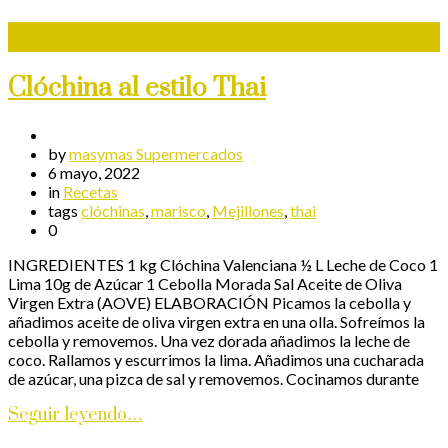
Clóchina al estilo Thai
by
masymas Supermercados
6 mayo, 2022
in
Recetas
tags
clóchinas
,
marisco
,
Mejillones
,
thai
0
INGREDIENTES 1 kg Clóchina Valenciana ½ L Leche de Coco 1
Lima 10g de Azúcar 1 Cebolla Morada Sal Aceite de Oliva
Virgen Extra (AOVE) ELABORACIÓN Picamos la cebolla y
añadimos aceite de oliva virgen extra en una olla. Sofreímos la
cebolla y removemos. Una vez dorada añadimos la leche de
coco. Rallamos y escurrimos la lima. Añadimos una cucharada
de azúcar, una pizca de sal y removemos. Cocinamos durante
Seguir leyendo…