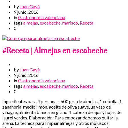
by
Juan Gayà
9 junio, 2016
in
Gastronomía valenciana
tags
almejas
,
escabeche
,
marisco
,
Receta
0
#Receta | Almejas en escabeche
by
Juan Gayà
9 junio, 2016
in
Gastronomía valenciana
tags
almejas
,
escabeche
,
marisco
,
Receta
0
Ingredientes para 4 personas: 600 grs. de almejas, 1 cebolla, 1
zanahoria, medio limón, aceite de oliva suave, un vaso de
vinagre, pimienta blanca en grano, 1 cabeza de ajos y hojas de
laurel verdes. Elaboración: Para empezar debemos quitar la
arena. La técnica para limpiar almejas y otros moluscos