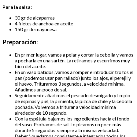
Para la salsa:
30 gr de alcaparras
4 filetes de anchoa en aceite
150 gr de mayonesa
Preparación:
En primer lugar, vamos a pelar y cortar la cebolla y vamos
a pocharla en una sartén. La retiramos y escurrimos muy
bien del aceite.
En un vaso batidos, vamos a romper e introducir trozos el
pan (podemos usar pan rallado) junto los ajos, el perejil y
el huevo. Trituramos 3 segundos, a velocidad mínima.
Añadimos un poco de sal.
Seguidamente añadimos el pescado desmigado y limpio
de espinas y piel, la pimienta, la pizca de chile y la cebolla
pochada. Volvemos a triturar a velocidad mínima
alrededor de 10 segundo.
Con la espátula bajamos los ingredientes hacia el fondo
del vaso. Probamos de sal. Lo picamos un poco más
durante 5 segundos, siempre a la misma velocidad.
Deberá quedarnos consistente e integrados todos los