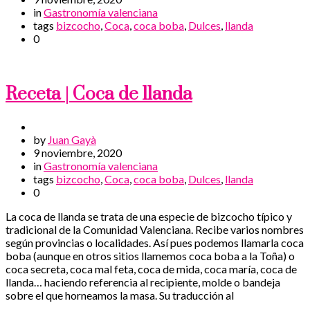
in
Gastronomía valenciana
tags
bizcocho
,
Coca
,
coca boba
,
Dulces
,
llanda
0
Receta | Coca de llanda
by
Juan Gayà
9 noviembre, 2020
in
Gastronomía valenciana
tags
bizcocho
,
Coca
,
coca boba
,
Dulces
,
llanda
0
La coca de llanda se trata de una especie de bizcocho típico y
tradicional de la Comunidad Valenciana. Recibe varios nombres
según provincias o localidades. Así pues podemos llamarla coca
boba (aunque en otros sitios llamemos coca boba a la Toña) o
coca secreta, coca mal feta, coca de mida, coca maría, coca de
llanda… haciendo referencia al recipiente, molde o bandeja
sobre el que horneamos la masa. Su traducción al