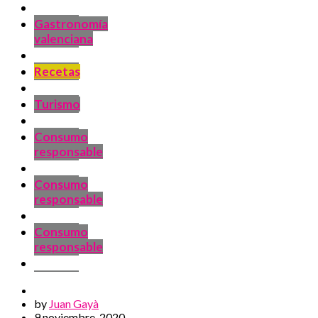
Gastronomía
valenciana
Recetas
Turismo
Consumo
responsable
Consumo
responsable
Consumo
responsable
by
Juan Gayà
9 noviembre, 2020