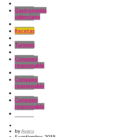
Gastronomía
valenciana
Recetas
Turismo
Consumo
responsable
Consumo
responsable
Consumo
responsable
by
Avacu
5 septiembre, 2018