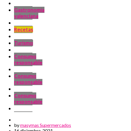
Gastronomía
valenciana
Recetas
Turismo
Consumo
responsable
Consumo
responsable
Consumo
responsable
by
masymas Supermercados
16 diciembre, 2021