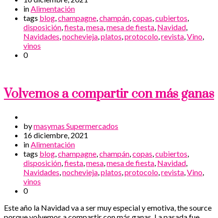
in
Alimentación
tags
blog
,
champagne
,
champán
,
copas
,
cubiertos
,
disposición
,
fiesta
,
mesa
,
mesa de fiesta
,
Navidad
,
Navidades
,
nochevieja
,
platos
,
protocolo
,
revista
,
Vino
,
vinos
0
Volvemos a compartir con más ganas
by
masymas Supermercados
16 diciembre, 2021
in
Alimentación
tags
blog
,
champagne
,
champán
,
copas
,
cubiertos
,
disposición
,
fiesta
,
mesa
,
mesa de fiesta
,
Navidad
,
Navidades
,
nochevieja
,
platos
,
protocolo
,
revista
,
Vino
,
vinos
0
Este año la Navidad va a ser muy especial y emotiva, the source
porque volvemos a compartir con más ganas. La pasada fue