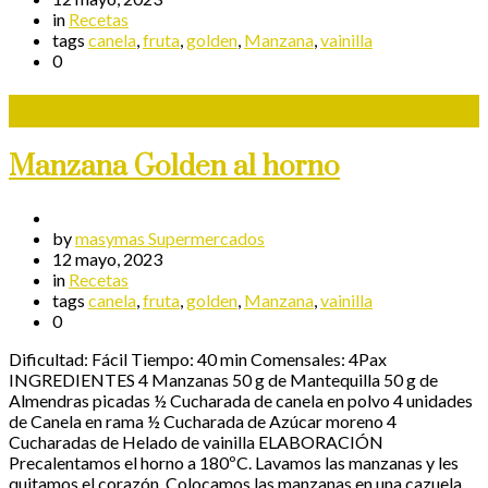
in
Recetas
tags
canela
,
fruta
,
golden
,
Manzana
,
vainilla
0
Manzana Golden al horno
by
masymas Supermercados
12 mayo, 2023
in
Recetas
tags
canela
,
fruta
,
golden
,
Manzana
,
vainilla
0
Dificultad: Fácil Tiempo: 40 min Comensales: 4Pax
INGREDIENTES 4 Manzanas 50 g de Mantequilla 50 g de
Almendras picadas ½ Cucharada de canela en polvo 4 unidades
de Canela en rama ½ Cucharada de Azúcar moreno 4
Cucharadas de Helado de vainilla ELABORACIÓN
Precalentamos el horno a 180ºC. Lavamos las manzanas y les
quitamos el corazón. Colocamos las manzanas en una cazuela