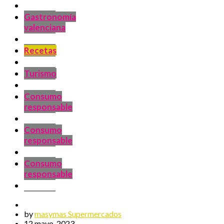
Gastronomía
valenciana
Recetas
Turismo
Consumo
responsable
Consumo
responsable
Consumo
responsable
by
masymas Supermercados
12 mayo, 2023