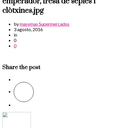
emperador, fresa de sépies i
clòtxines.jpg
by
masymas Supermercados
3 agosto, 2016
in
0
0
Share the post